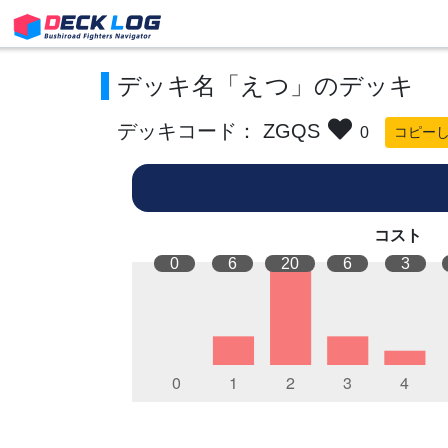
デッキ名「えつ」のデッキ
デッキコード： ZGQS
0
コピー
コスト
0
6
20
6
3