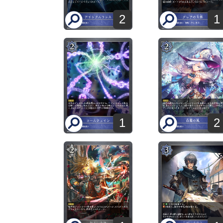
2
1
1
2