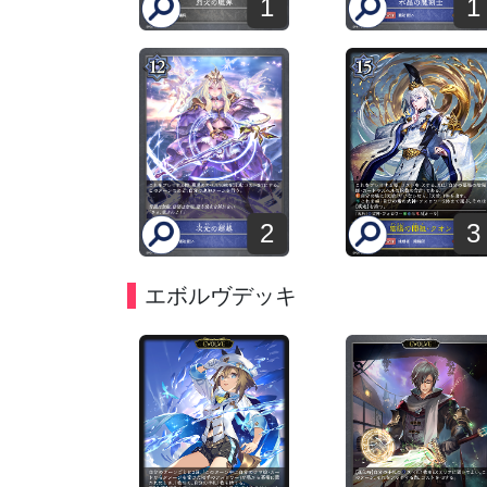
1
1
2
3
エボルヴデッキ