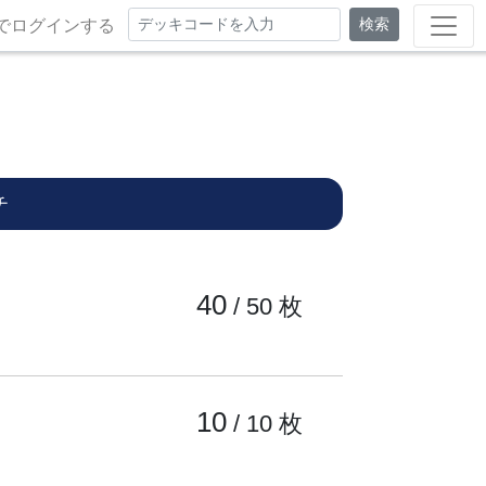
検索
でログインする
チ
40
/ 50
枚
10
/ 10
枚