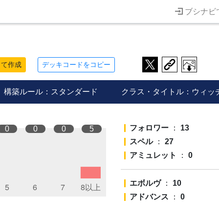
ブシナビ
して作成
デッキコードをコピー
構築ルール：スタンダード
クラス・タイトル：ウィッ
フォロワー
：
13
0
0
0
5
スペル
：
27
アミュレット
：
0
エボルヴ
：
10
アドバンス
：
0