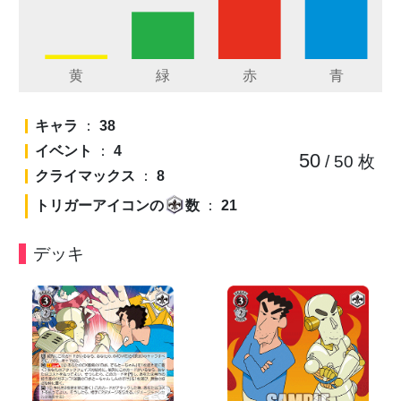
キャラ
：
38
イベント
：
4
50
/ 50
枚
クライマックス
：
8
トリガーアイコンの
数
：
21
デッキ