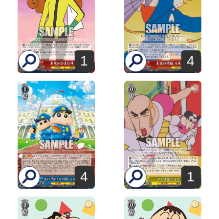
1
4
4
1