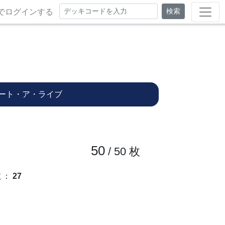
検索
でログインする
ート・ア・ライブ
50
/ 50
枚
数
：
27