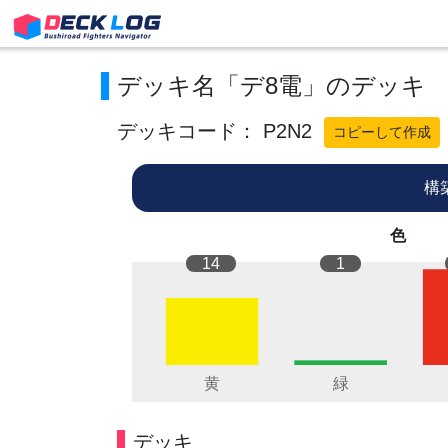
デッキ名「デ8電」のデッキ
デッキコード： P2N2
コピーして作成
構
色
14
1
デッキ