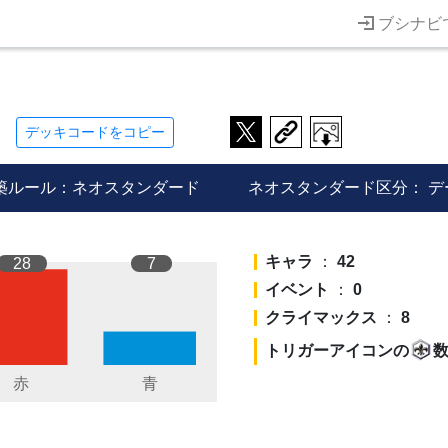
ブシナビ
デッキコードをコピー
築ルール：ネオスタンダード
ネオスタンダード区分：
デ
キャラ
：
42
28
7
イベント
：
0
クライマックス
：
8
トリガーアイコンの