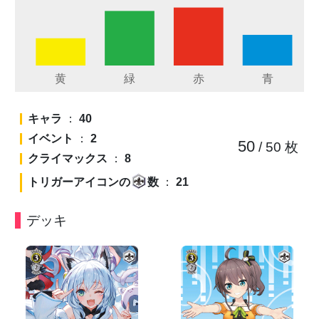
キャラ
：
40
イベント
：
2
50
/ 50
枚
クライマックス
：
8
トリガーアイコンの
数
：
21
デッキ