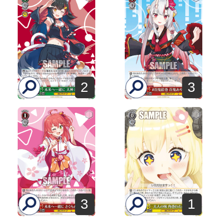
2
3
3
1