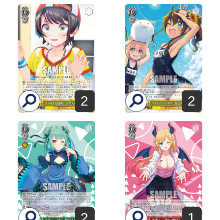
2
2
2
1