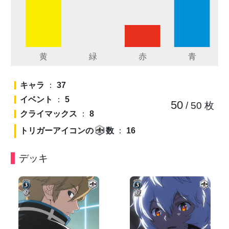
キャラ
：
37
イベント
：
5
50
/ 50
枚
クライマックス
：
8
トリガーアイコンの
数
：
16
デッキ