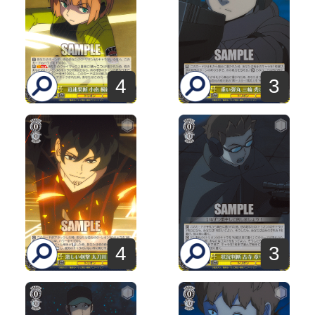
4
3
4
3