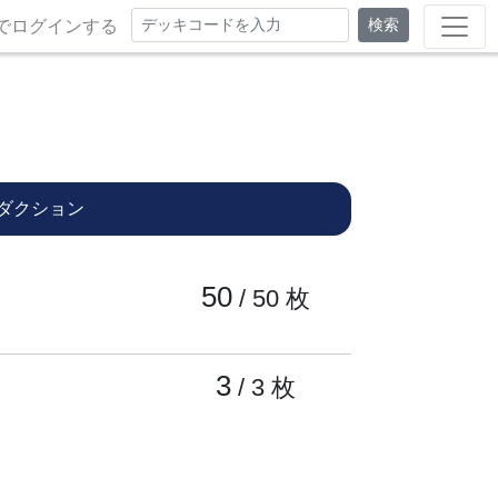
検索
でログインする
ダクション
50
/ 50
枚
3
/ 3
枚