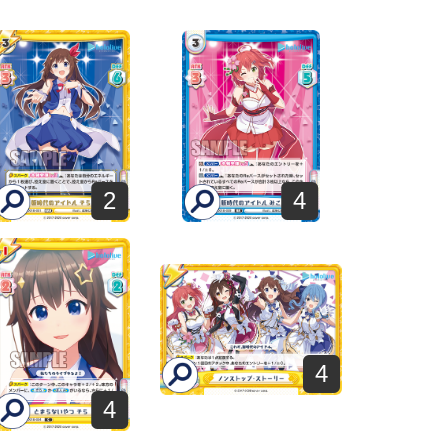
2
4
4
4