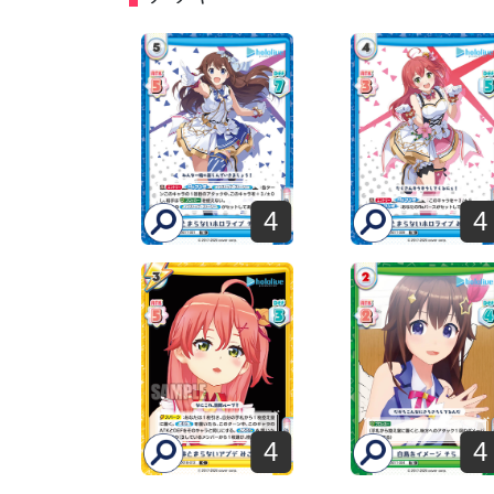
4
4
4
4