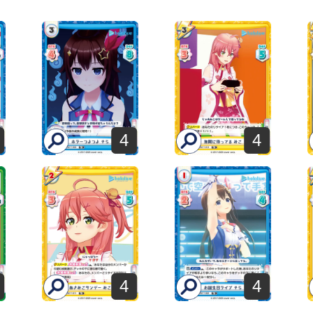
4
4
4
4