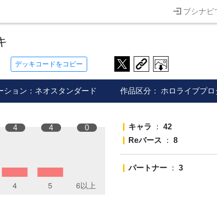
ブシナビ
キ
デッキコードをコピー
ーション：ネオスタンダード
作品区分：
ホロライブプロ
キャラ
：
42
4
4
0
Reバース
：
8
パートナー
：
3