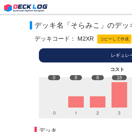
デッキ名「そらみこ」のデッ
デッキコード： M2XR
コピーして作成
レギュレ
コスト
0
8
8
18
デッキ