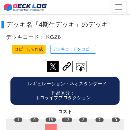
デッキ名「4期生デッキ」のデッキ
デッキコード： KGZ6
コピーして作成
デッキコードをコピー
レギュレーション：ネオスタンダード
作品区分：
ホロライブプロダクション
コスト
1
0
18
13
3
7
0