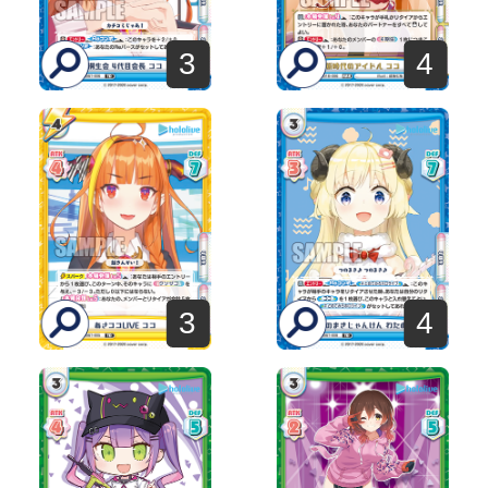
3
4
3
4