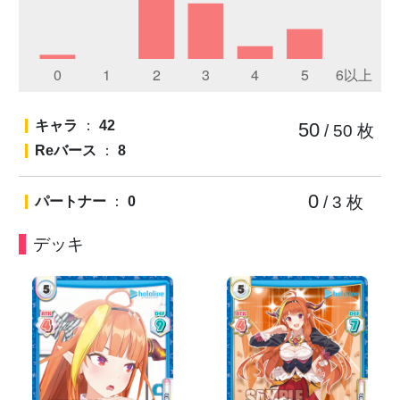
キャラ
：
42
50
/ 50
枚
Reバース
：
8
0
/ 3
枚
パートナー
：
0
デッキ