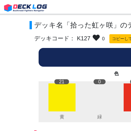
デッキ名「拾った虹ヶ咲」の
デッキコード： K127
0
コピーし
色
21
0