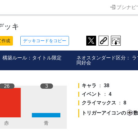
ブシナビ
デッキ
て作成
デッキコードをコピー
構築ルール：タイトル限定
ネオスタンダード区分：
ラ
同好会
キャラ
：
38
26
3
イベント
：
4
クライマックス
：
8
トリガーアイコンの