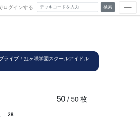
検索
でログインする
ブライブ！虹ヶ咲学園スクールアイドル
50
/ 50
枚
数
：
28