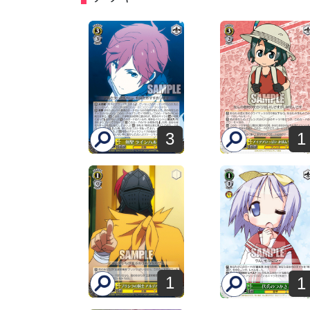
3
1
1
1