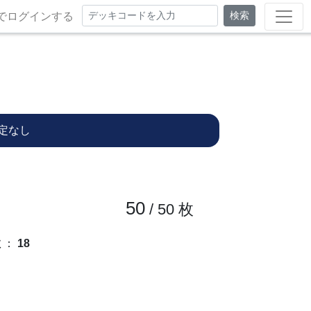
検索
でログインする
定なし
50
/ 50
枚
数
：
18