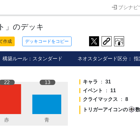
ブシナビ
ト」のデッキ
て作成
デッキコードをコピー
構築ルール：スタンダード
ネオスタンダード区分：
指
キャラ
：
31
22
13
イベント
：
11
クライマックス
：
8
トリガーアイコンの