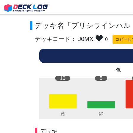
デッキ名「プリシラインハル
デッキコード： J0MX
0
コピーし
色
10
5
デッキ