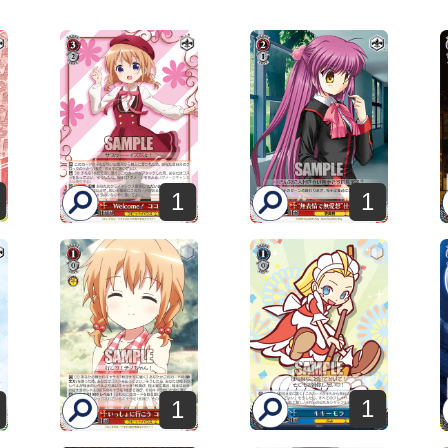
1
1
1
1