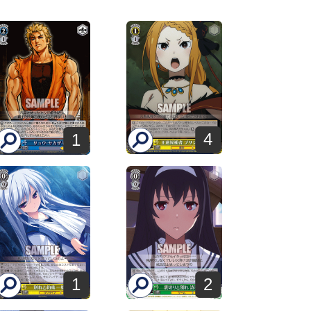
4
1
1
2