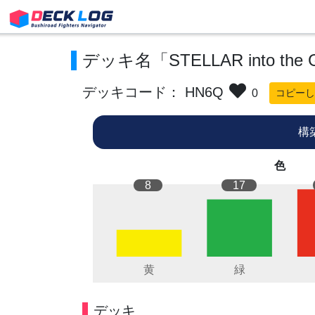
デッキ名「STELLAR into th
デッキコード： HN6Q
0
コピーし
構
色
8
17
デッキ