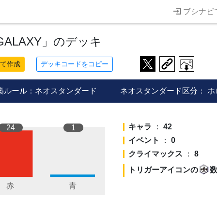
ブシナビ
e GALAXY」のデッキ
て作成
デッキコードをコピー
築ルール：ネオスタンダード
ネオスタンダード区分：
ホ
キャラ
：
42
24
1
イベント
：
0
クライマックス
：
8
トリガーアイコンの