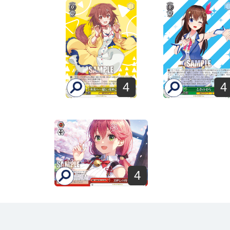
4
4
4