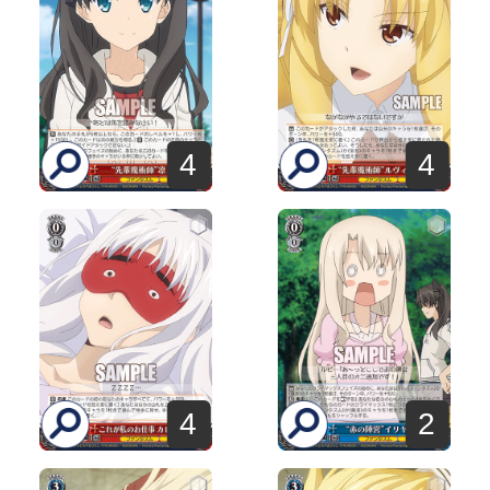
4
4
4
2