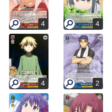
4
4
4
2