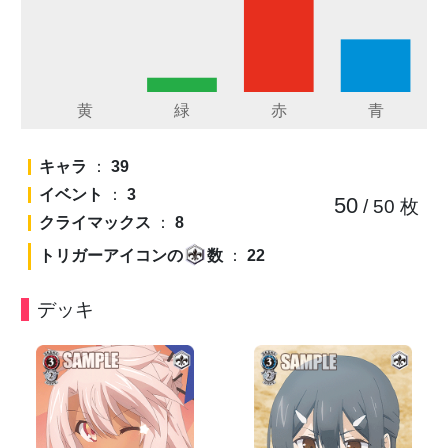
キャラ
：
39
イベント
：
3
50
/ 50
枚
クライマックス
：
8
トリガーアイコンの
数
：
22
デッキ