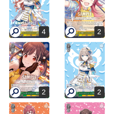
4
2
2
2