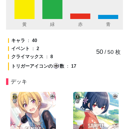
キャラ
：
40
イベント
：
2
50
/ 50
枚
クライマックス
：
8
トリガーアイコンの
数
：
17
デッキ