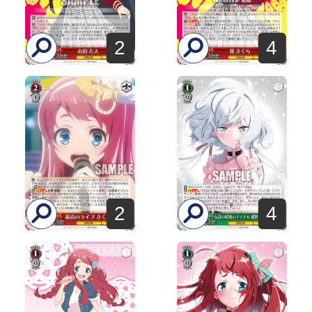
2
4
2
4