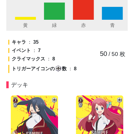
キャラ
：
35
イベント
：
7
50
/ 50
枚
クライマックス
：
8
トリガーアイコンの
数
：
8
デッキ