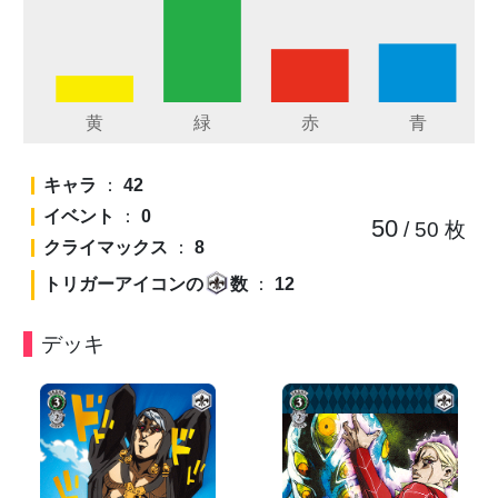
キャラ
：
42
イベント
：
0
50
/ 50
枚
クライマックス
：
8
トリガーアイコンの
数
：
12
デッキ