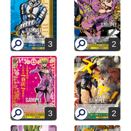
3
2
3
2