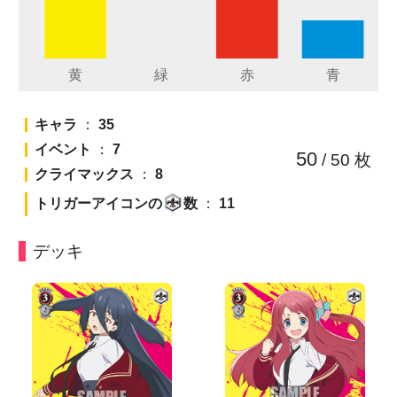
キャラ
：
35
イベント
：
7
50
/ 50
枚
クライマックス
：
8
トリガーアイコンの
数
：
11
デッキ