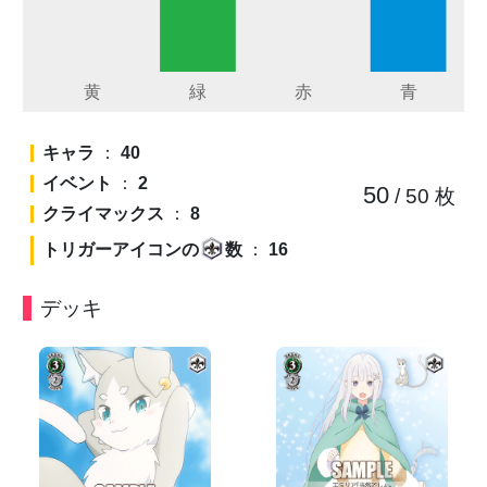
キャラ
：
40
イベント
：
2
50
/ 50
枚
クライマックス
：
8
トリガーアイコンの
数
：
16
デッキ