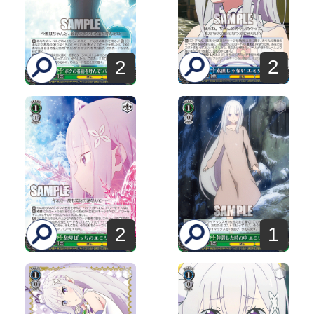
2
2
2
1