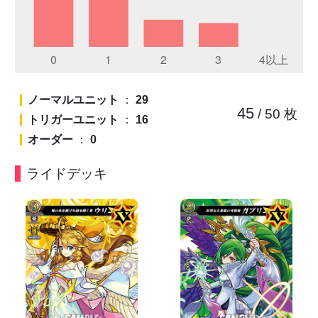
ノーマルユニット
：
29
45
/ 50
枚
トリガーユニット
：
16
オーダー
：
0
ライドデッキ