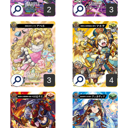
2
3
3
4