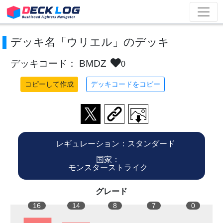
デッキ名「ウリエル」のデッキ
デッキコード： BMDZ
0
コピーして作成
デッキコードをコピー
レギュレーション：スタンダード
国家：
モンスターストライク
グレード
16
14
8
7
0