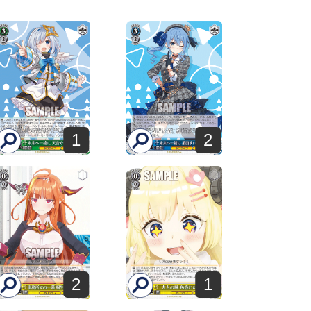
1
2
2
1