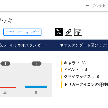
ブシナビ
デッキ
デッキコードをコピー
築ルール：ネオスタンダード
ネオスタンダード区分：
ホ
キャラ
：
38
1
2
イベント
：
4
クライマックス
：
8
トリガーアイコンの