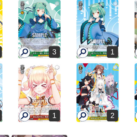
3
1
1
2