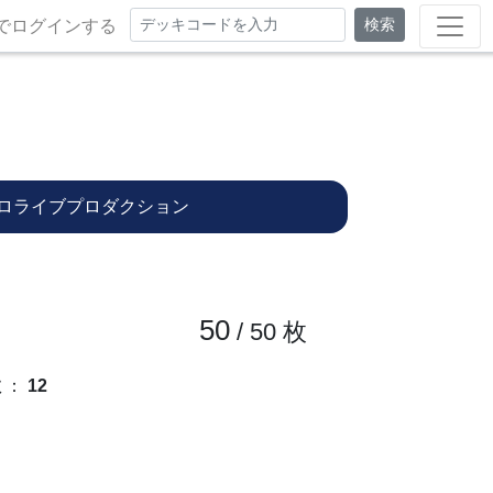
検索
でログインする
ロライブプロダクション
50
/ 50
枚
数
：
12