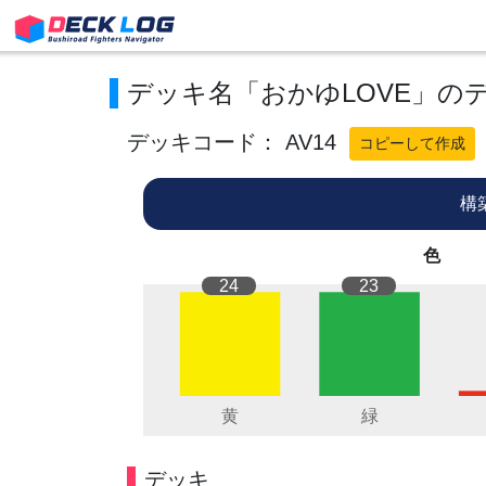
デッキ名「おかゆLOVE」の
デッキコード： AV14
コピーして作成
構
色
24
23
デッキ