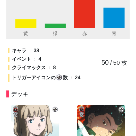
キャラ
：
38
イベント
：
4
50
/ 50
枚
クライマックス
：
8
トリガーアイコンの
数
：
24
デッキ