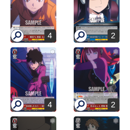
4
2
4
2