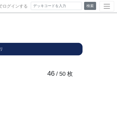
検索
でログインする
リ
46
/ 50
枚