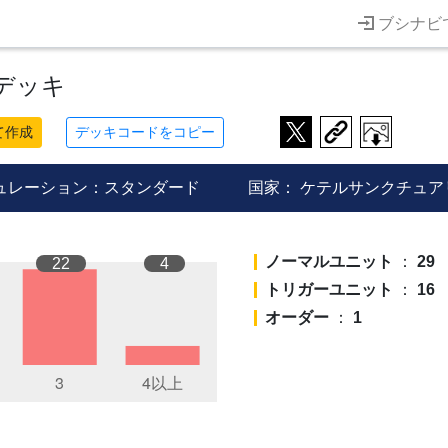
ブシナビ
デッキ
て作成
デッキコードをコピー
ュレーション：スタンダード
国家：
ケテルサンクチュア
ノーマルユニット
：
29
22
4
トリガーユニット
：
16
オーダー
：
1