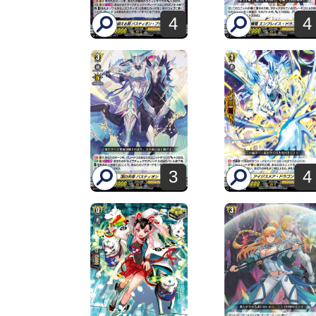
4
4
3
4