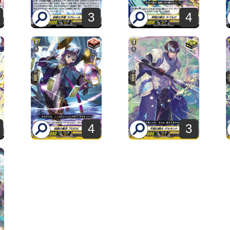
3
4
4
3