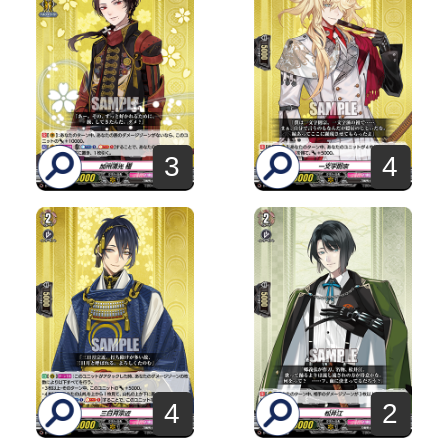
3
4
4
2