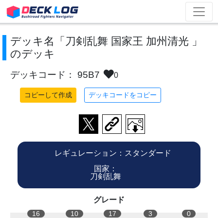
デッキ名「刀剣乱舞 国家王 加州清光 」
のデッキ
デッキコード： 95B7
0
コピーして作成
デッキコードをコピー
レギュレーション：スタンダード
国家：
刀剣乱舞
グレード
16
10
17
3
0