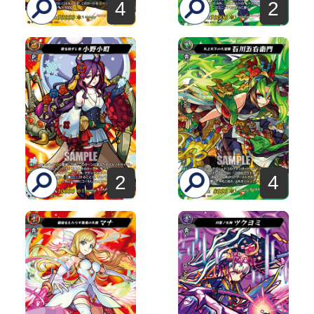
4
2
2
4