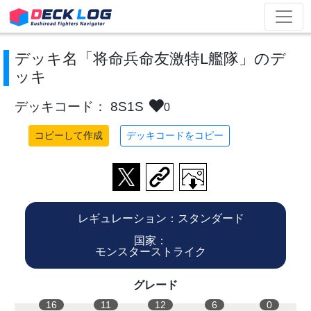
デッキ名「将命兵命友激特L艦隊」のデ
ッキ
デッキコード： 8S1S
0
コピーして作成
デッキコードをコピー
レギュレーション：スタンダード
国家：
モンスターストライク
グレード
16
11
12
6
0