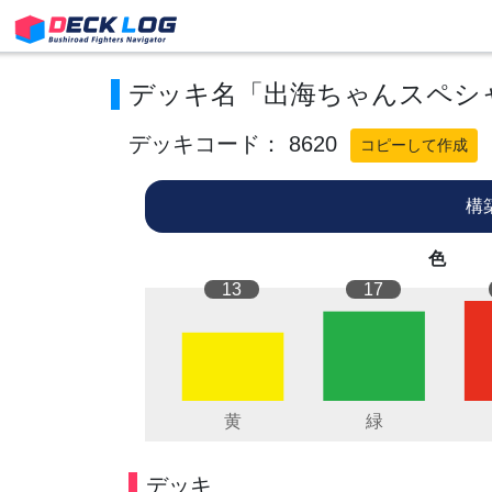
デッキ名「出海ちゃんスペシ
デッキコード： 8620
コピーして作成
構
色
13
17
デッキ