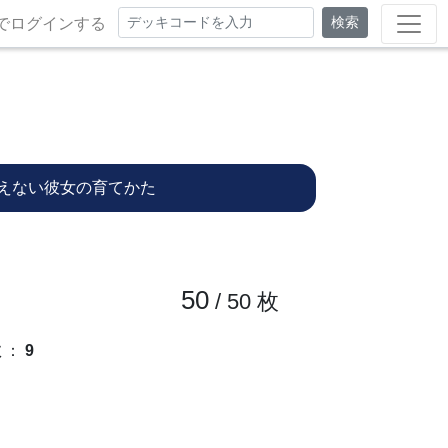
検索
でログインする
えない彼女の育てかた
50
/ 50
枚
数
：
9