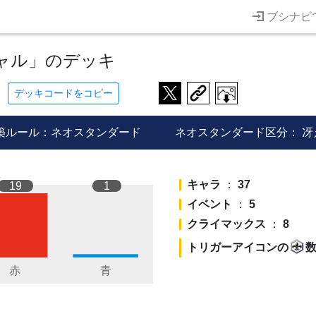
ブシナビ
ャル」のデッキ
デッキコードをコピー
築ルール：ネオスタンダード
ネオスタンダード区分：
冴
キャラ
：
37
19
1
イベント
：
5
クライマックス
：
8
トリガーアイコンの