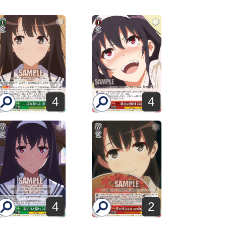
4
4
4
2