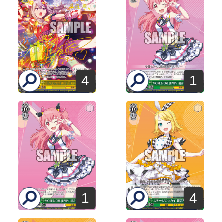
4
1
1
4