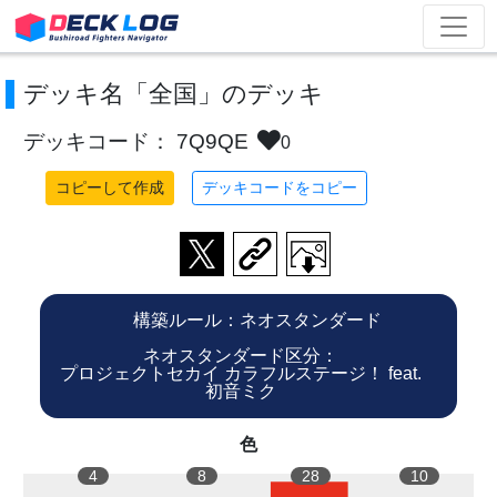
デッキ名「全国」のデッキ
デッキコード： 7Q9QE
0
コピーして作成
デッキコードをコピー
構築ルール：ネオスタンダード
ネオスタンダード区分：
プロジェクトセカイ カラフルステージ！ feat.
初音ミク
色
4
8
28
10