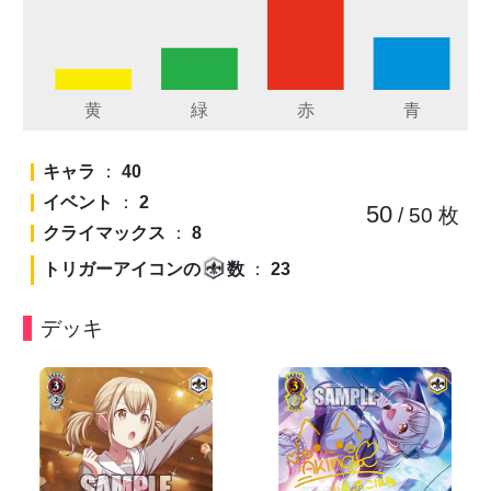
キャラ
：
40
イベント
：
2
50
/ 50
枚
クライマックス
：
8
トリガーアイコンの
数
：
23
デッキ