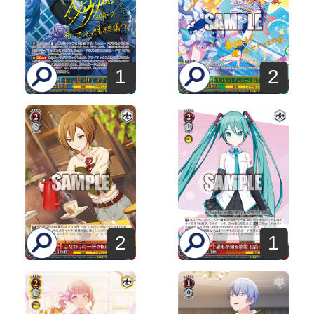
1
2
2
1