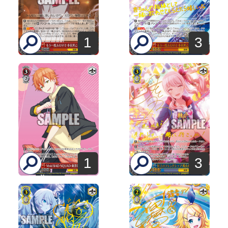
1
3
1
3