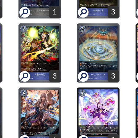
1
3
3
3