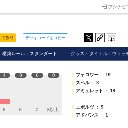
ブシナビ
キ
して作成
デッキコードをコピー
構築ルール：スタンダード
クラス・タイトル：ウィッ
フォロワー
：
19
4
0
0
0
スペル
：
3
アミュレット
：
18
エボルヴ
：
9
アドバンス
：
1