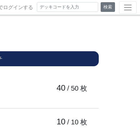
検索
でログインする
チ
40
/ 50
枚
10
/ 10
枚