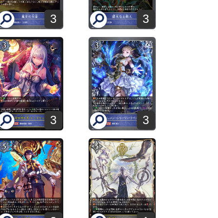
3
3
3
3