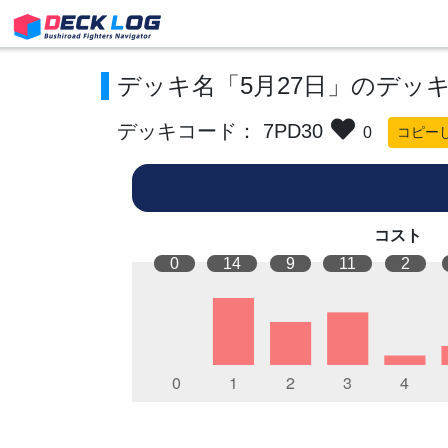
デッキ名「5月27日」のデッ
デッキコード： 7PD30
0
コピー
コスト
0
14
9
11
2