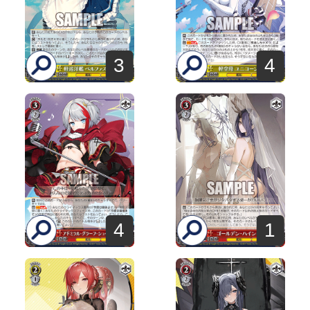
3
4
4
1