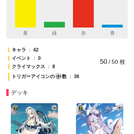
キャラ
：
42
イベント
：
0
50
/ 50
枚
クライマックス
：
8
トリガーアイコンの
数
：
36
デッキ