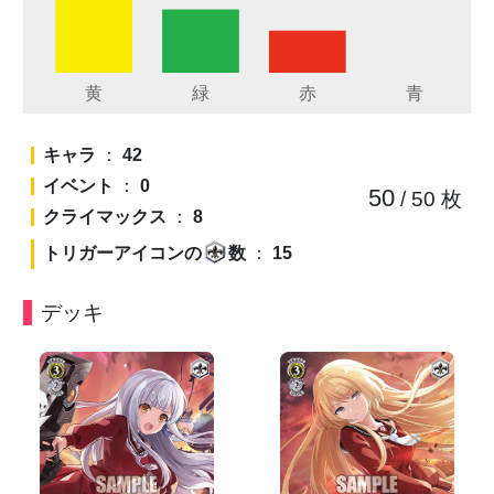
キャラ
：
42
イベント
：
0
50
/ 50
枚
クライマックス
：
8
トリガーアイコンの
数
：
15
デッキ