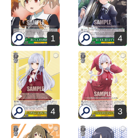
1
4
4
3