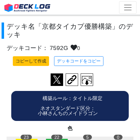
デッキ名「京都タイカプ優勝構築」のデ
ッキ
デッキコード： 7592G
0
コピーして作成
デッキコードをコピー
構築ルール：タイトル限定
ネオスタンダード区分：
小林さんちのメイドラゴン
色
23
22
5
0