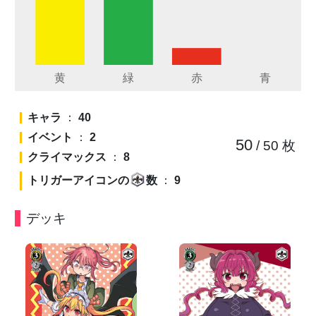
キャラ
：
40
イベント
：
2
50
/ 50
枚
クライマックス
：
8
トリガーアイコンの
数
：
9
デッキ