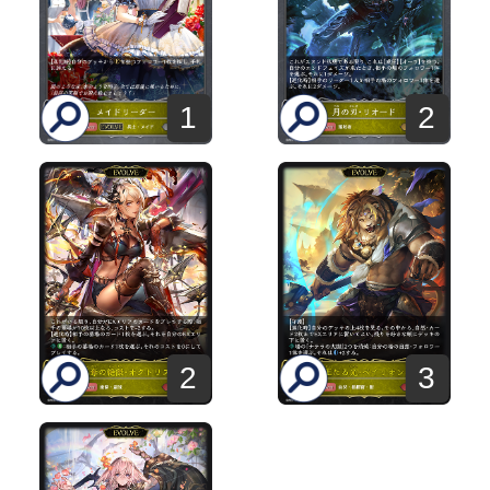
1
2
2
3