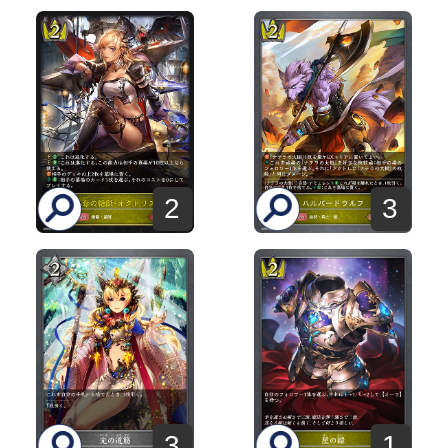
2
3
3
1