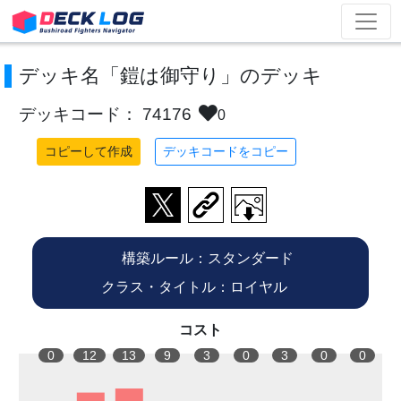
デッキ名「鎧は御守り」のデッキ
デッキコード： 74176
0
コピーして作成
デッキコードをコピー
構築ルール：スタンダード
クラス・タイトル：ロイヤル
コスト
0
12
13
9
3
0
3
0
0