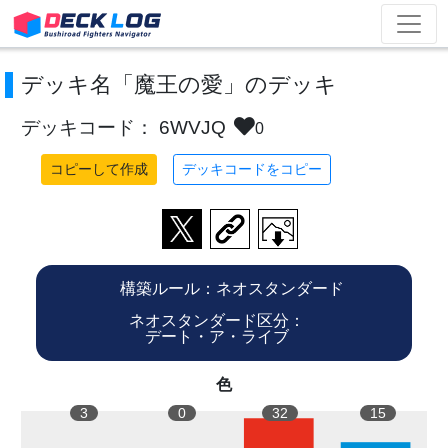
デッキ名「魔王の愛」のデッキ
デッキコード： 6WVJQ
0
コピーして作成
デッキコードをコピー
構築ルール：ネオスタンダード
ネオスタンダード区分：
デート・ア・ライブ
色
3
0
32
15