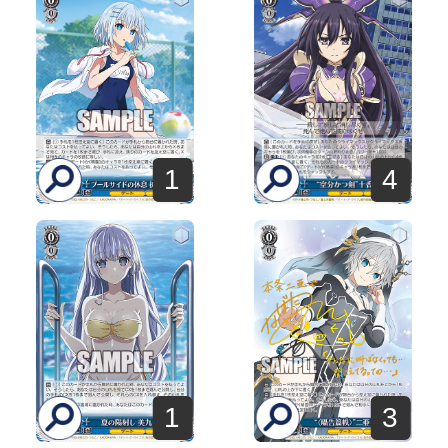
4
1
1
3