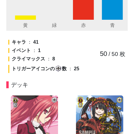
キャラ
：
41
イベント
：
1
50
/ 50
枚
クライマックス
：
8
トリガーアイコンの
数
：
25
デッキ