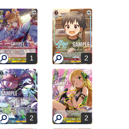
1
2
2
2