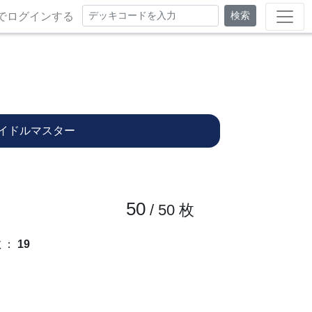
検索
でログインする
イドルマスター
50
/ 50
枚
数
：
19