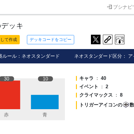
ブシナビ
のデッキ
ーして作成
デッキコードをコピー
築ルール：ネオスタンダード
ネオスタンダード区分：
ア
キャラ
：
40
30
10
イベント
：
2
クライマックス
：
8
トリガーアイコンの