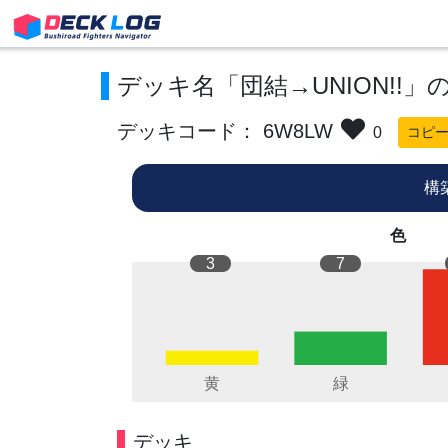
デッキ名「団結→UNION!!」
デッキコード： 6W8LW
0
コピ
構
色
3
7
デッキ