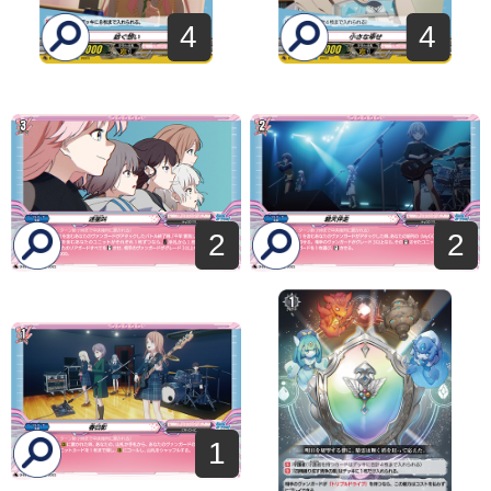
4
4
2
2
1