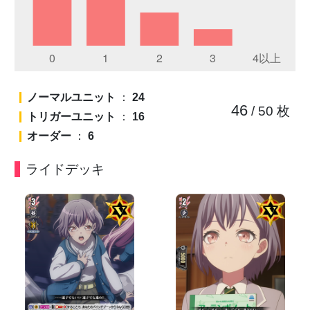
ノーマルユニット
：
24
46
/ 50
枚
トリガーユニット
：
16
オーダー
：
6
ライドデッキ