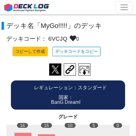
デッキ名「MyGo!!!!!」のデッキ
デッキコード： 6VCJQ
0
コピーして作成
デッキコードをコピー
レギュレーション：スタンダード
国家：
BanG Dream!
グレード
16
15
10
5
0