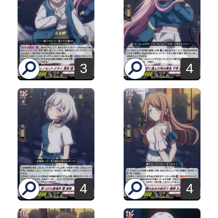
3
4
4
4