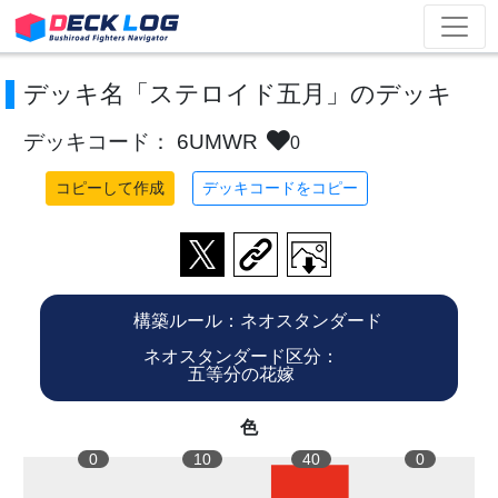
デッキ名「ステロイド五月」のデッキ
デッキコード： 6UMWR
0
コピーして作成
デッキコードをコピー
構築ルール：ネオスタンダード
ネオスタンダード区分：
五等分の花嫁
色
0
10
40
0