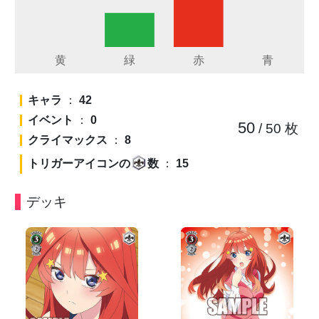
キャラ
：
42
イベント
：
0
50
/ 50
枚
クライマックス
：
8
トリガーアイコンの
数
：
15
デッキ