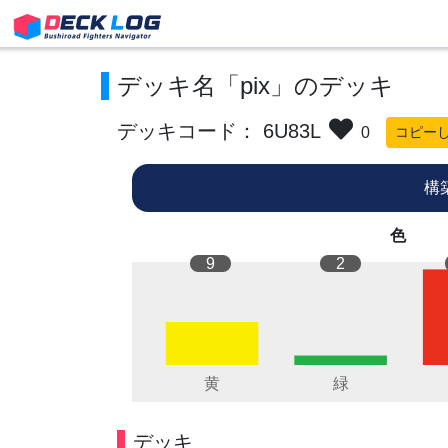
デッキ名「pix」のデッキ
デッキコード： 6U83L
0
コピー
構
色
9
2
デッキ