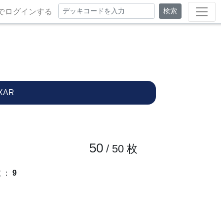
検索
でログインする
XAR
50
/ 50
枚
数
：
9