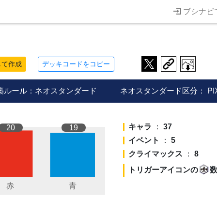
ブシナビ
して作成
デッキコードをコピー
築ルール：ネオスタンダード
ネオスタンダード区分：
PI
キャラ
：
37
20
19
イベント
：
5
クライマックス
：
8
トリガーアイコンの