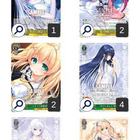
1
2
2
4