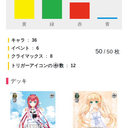
キャラ
：
36
イベント
：
6
50
/ 50
枚
クライマックス
：
8
トリガーアイコンの
数
：
12
デッキ