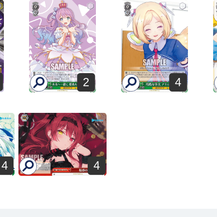
2
4
4
4