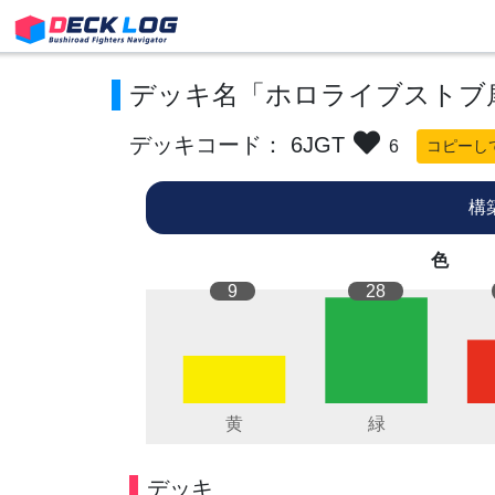
デッキ名「ホロライブストブ
デッキコード： 6JGT
6
コピーし
構
色
9
28
デッキ