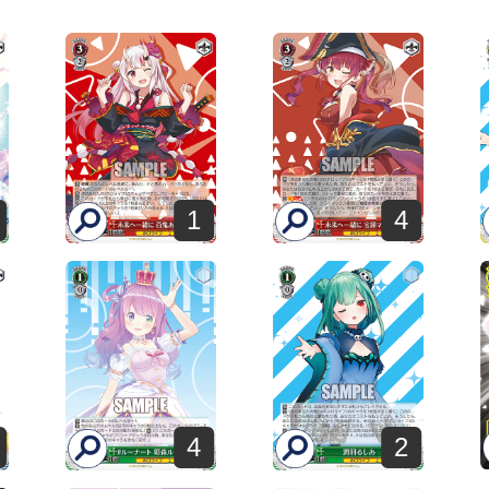
1
4
4
2