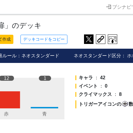
ブシナビ
扉」のデッキ
て作成
デッキコードをコピー
築ルール：ネオスタンダード
ネオスタンダード区分：
ホ
キャラ
：
42
12
1
イベント
：
0
クライマックス
：
8
トリガーアイコンの