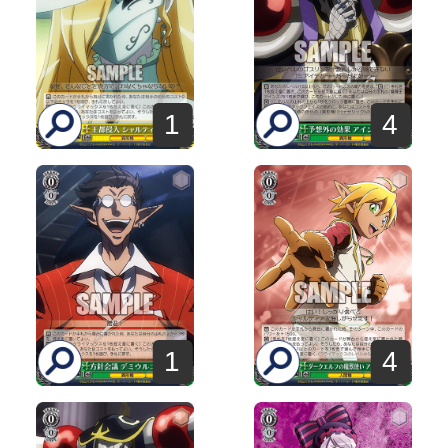
1
4
1
4