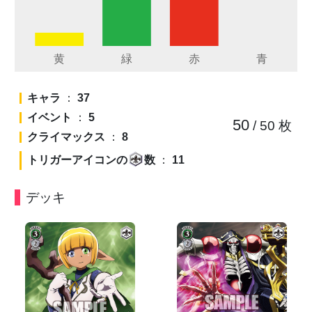
キャラ
：
37
イベント
：
5
50
/ 50
枚
クライマックス
：
8
トリガーアイコンの
数
：
11
デッキ