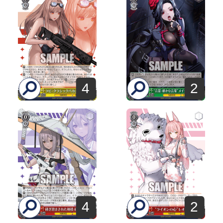
4
2
4
2