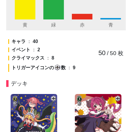
キャラ
：
40
イベント
：
2
50
/ 50
枚
クライマックス
：
8
トリガーアイコンの
数
：
9
デッキ