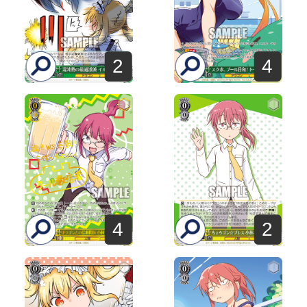
2
4
4
2