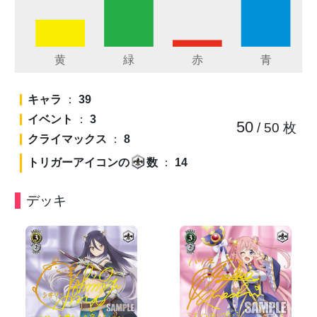
キャラ
：
39
イベント
：
3
50
/ 50
枚
クライマックス
：
8
トリガーアイコンの
数
：
14
デッキ