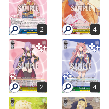
2
4
2
4