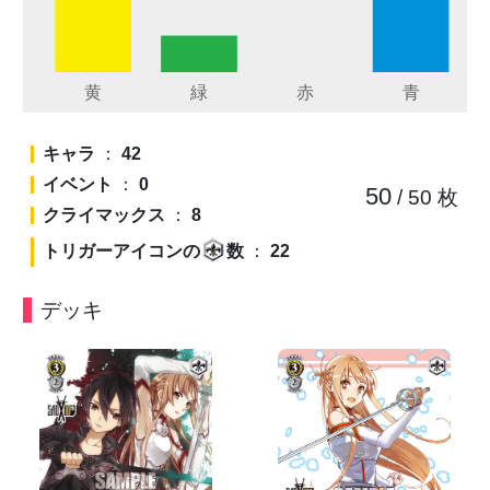
キャラ
：
42
イベント
：
0
50
/ 50
枚
クライマックス
：
8
トリガーアイコンの
数
：
22
デッキ