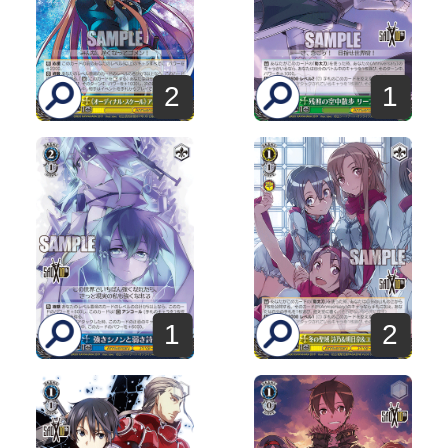
2
1
1
2