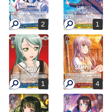
2
1
1
4