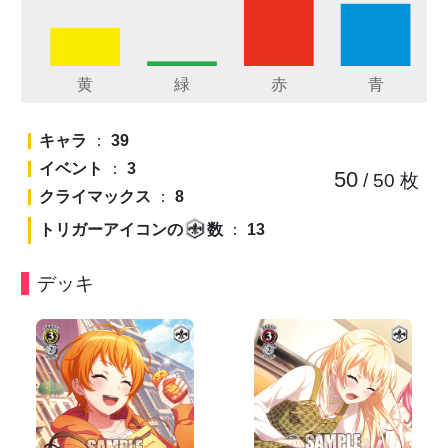
キャラ
：
39
イベント
：
3
50
/ 50
枚
クライマックス
：
8
トリガーアイコンの
数
：
13
デッキ