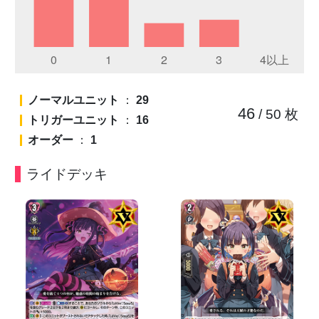
ノーマルユニット
：
29
46
/ 50
枚
トリガーユニット
：
16
オーダー
：
1
ライドデッキ