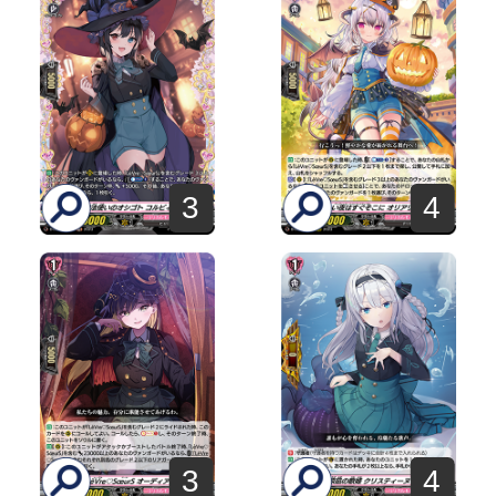
3
4
3
4