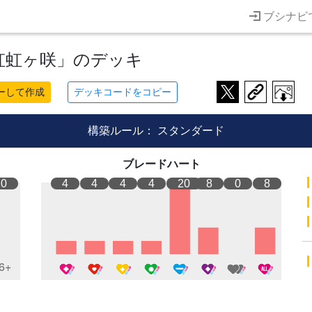
ブシナビ
虹虹ヶ咲」のデッキ
ーして作成
デッキコードをコピー
構築ルール：
スタンダード
ブレードハート
0
4
4
4
4
20
8
0
8