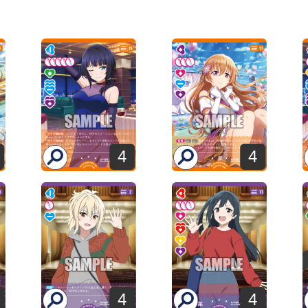
4
4
4
4