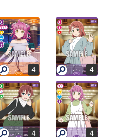
4
4
4
4