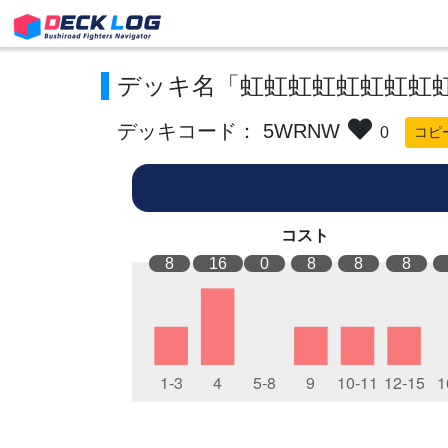
デッキ名「虹虹虹虹虹虹虹虹
デッキコード： 5WRNW
0
コピ
コスト
8
16
0
8
8
8