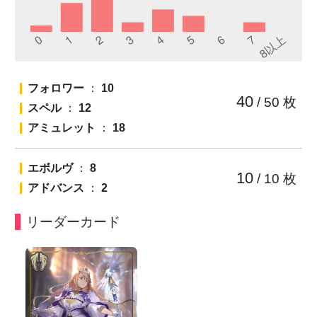
フォロワー
：
10
40
/ 50
枚
スペル
：
12
アミュレット
：
18
エボルヴ
：
8
10
/ 10
枚
アドバンス
：
2
リーダーカード