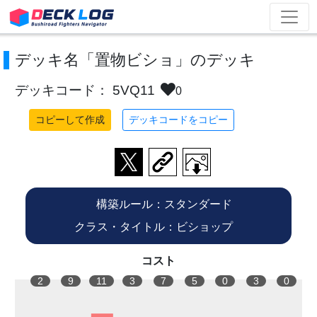
デッキ名「置物ビショ」のデッキ
デッキコード： 5VQ11
0
コピーして作成
デッキコードをコピー
構築ルール：スタンダード
クラス・タイトル：ビショップ
コスト
2
9
11
3
7
5
0
3
0