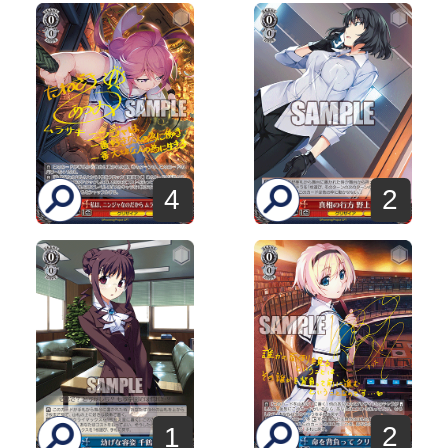
4
2
2
1