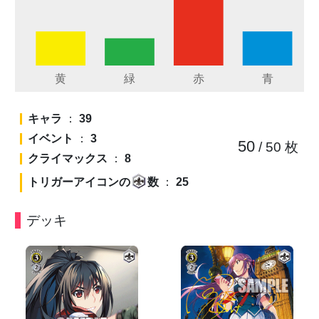
キャラ
：
39
イベント
：
3
50
/ 50
枚
クライマックス
：
8
トリガーアイコンの
数
：
25
デッキ