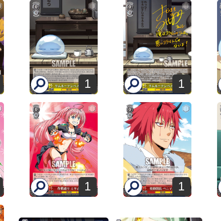
1
1
1
1