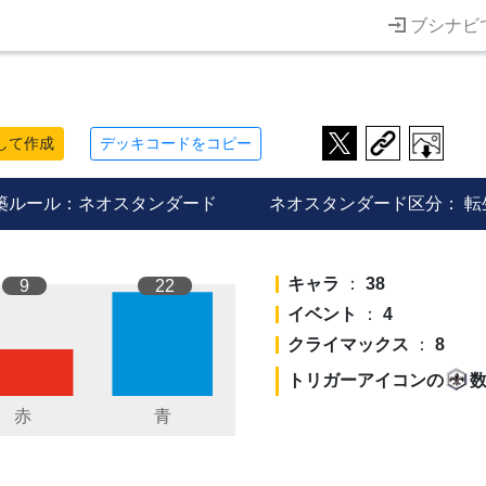
ブシナビ
して作成
デッキコードをコピー
築ルール：ネオスタンダード
ネオスタンダード区分：
転
キャラ
：
38
9
22
イベント
：
4
クライマックス
：
8
トリガーアイコンの