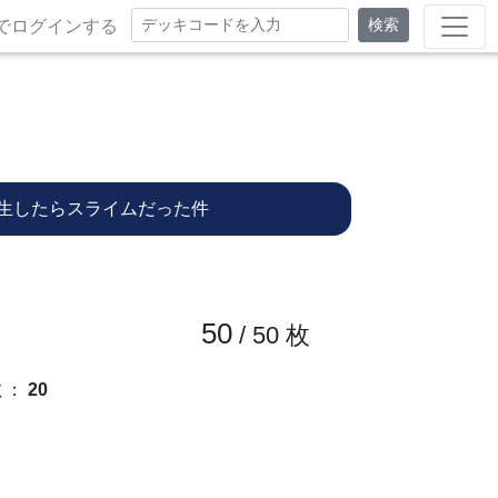
検索
でログインする
生したらスライムだった件
50
/ 50
枚
数
：
20