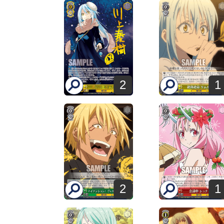
2
1
2
1