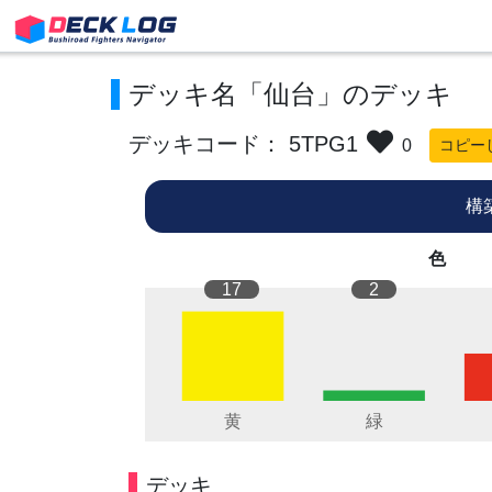
デッキ名「仙台」のデッキ
デッキコード： 5TPG1
0
コピー
構
色
17
2
デッキ