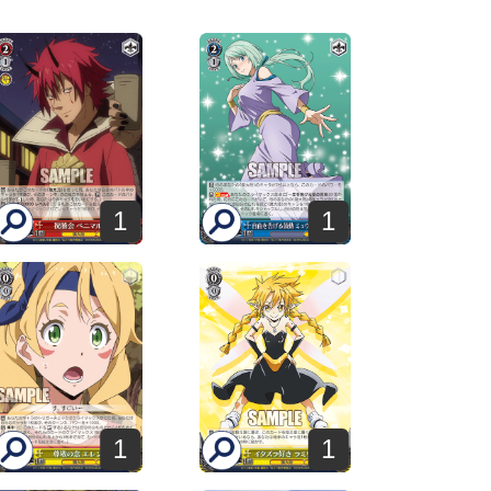
1
1
1
1