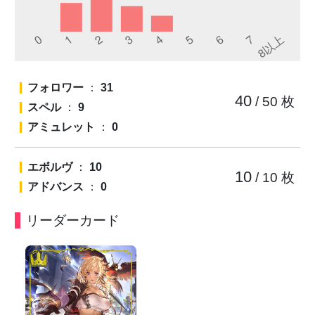
フォロワー
：
31
40
/ 50
枚
スペル
：
9
アミュレット
：
0
エボルヴ
：
10
10
/ 10
枚
アドバンス
：
0
リーダーカード