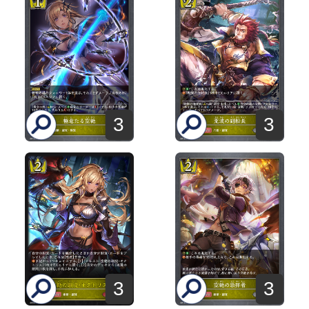
3
3
3
3