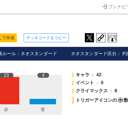
ブシナビ
して作成
デッキコードをコピー
築ルール：ネオスタンダード
ネオスタンダード区分：
灼
キャラ
：
42
23
4
イベント
：
0
クライマックス
：
8
トリガーアイコンの