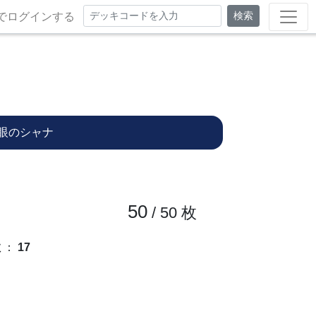
検索
でログインする
眼のシャナ
50
/ 50
枚
数
：
17