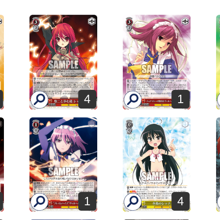
4
1
1
4