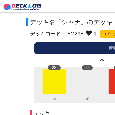
デッキ名「シャナ」のデッキ
デッキコード： 5M29E
0
コピー
構
色
23
0
デッキ