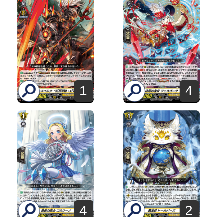
1
4
4
2